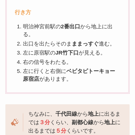
行き方
明治神宮前駅の
2番出口
から地上に出
る。
出口を出たらそのま
ままっすぐ
進む。
左に原宿駅の
JR竹下口
が見える。
右の信号をわたる。
左に行くと右側に
ベビタピトーキョー
原宿店
があります。
ちなみに、
千代田線
から
地上
に出るま
では
３分
くらい、
副都心線
から
地上
に
出るまでは
５分
くらいです。