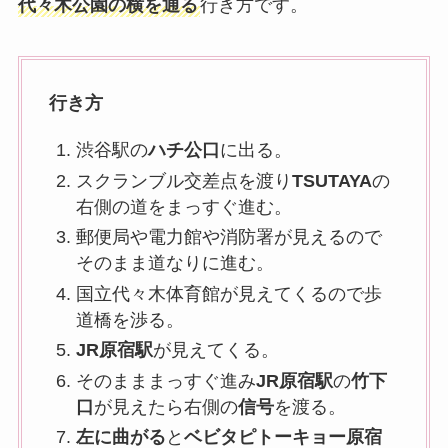
代々木公園の横を通る
行き方です。
行き方
渋谷駅の
ハチ公口
に出る。
スクランブル交差点を渡り
TSUTAYA
の
右側の道をまっすぐ進む。
郵便局や電力館や消防署が見えるので
そのまま道なりに進む。
国立代々木体育館が見えてくるので歩
道橋を渉る。
JR原宿駅
が見えてくる。
そのまままっすぐ進み
JR原宿駅
の
竹下
口
が見えたら右側の
信号
を渡る。
左に曲がる
と
ベビタピトーキョー原宿