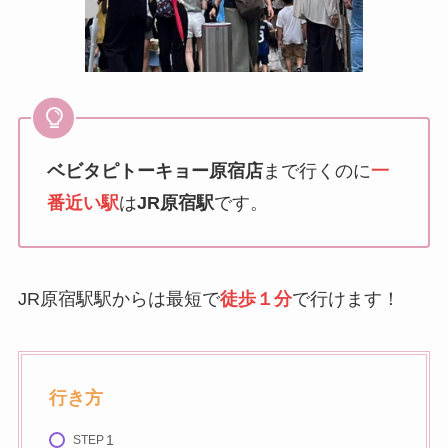
ベビタピトーキョー原宿店
まで行くのに
一
番近い駅
は
JR原宿駅
です。
JR原宿駅駅からは最短で
徒歩１分
で行けます！
行き方
STEP