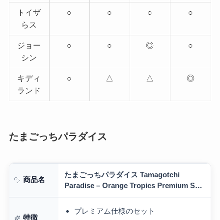
トイザ
○
○
○
○
らス
ジョー
○
○
◎
○
シン
キディ
○
△
△
◎
ランド
たまごっちパラダイス
たまごっちパラダイス Tamagotchi
商品名
Paradise – Orange Tropics Premium Set
1個 ｜発売日前日出荷｜ オレンジトロピ…
プレミアム仕様のセット
特徴