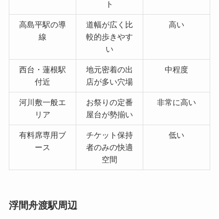
ト
高島平駅の導
道幅が広く比
高い
線
較的歩きやす
い
西台・蓮根駅
地元密着の出
中程度
付近
店が多い穴場
河川敷一般エ
お祭りの定番
非常に高い
リア
屋台が勢揃い
有料席専用ブ
チケット保持
低い
ース
者のみの快適
空間
浮間舟渡駅周辺