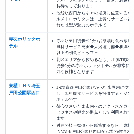
お待ちしております
池袋駅西口からすぐの場所に位置するホ
ルメトロポリタンは、上質なサービスと
れた眺望が魅力のホテルで…
赤羽ホリックホ
赤羽駅東口徒歩約1分♪お茶漬け食べ放題
テル
無料サービス充実◆大浴場完備◆和洋30
以上の朝食ビュッフェ
北区エリアから攻めるなら、JR赤羽駅か
徒歩1分の赤羽ホリックホテルが非常に有
力な候補となります
東横ＩＮＮ埼玉
JR埼京線戸田公園駅から徒歩圏内に位置
戸田公園駅西口
し、無料朝食サービスを提供するビジネ
ホテルです
都心やさいたま市内へのアクセスが良く
ビジネスや観光の拠点として利用されて
ます
対岸の埼玉県側から鑑賞するなら、東横
INN埼玉戸田公園駅西口が穴場の宿泊ス