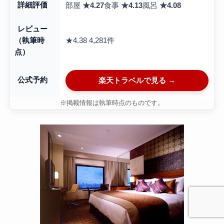
詳細評価
部屋
★4.27
食事
★4.13
風呂
★4.08
レビュー
★4.38
4,281件
（執筆時
点）
公式予約
楽天トラベルで見る →
※掲載情報は執筆時点のものです。