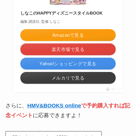
しなこのHAPPYディズニースタイルBOOK
編集:講談社, 監修:しなこ
Amazonで見る
楽天市場で見る
Yahoo!ショッピングで見る
メルカリで見る
ポチップ
さらに、
HMV&BOOKS online
で予約
購入すれば
記
念イベント
に応募できますよ！