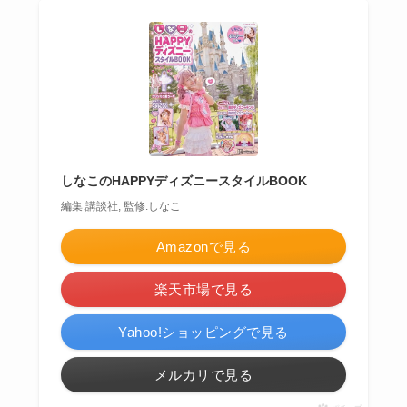
しなこのHAPPYディズニースタイルBOOK
編集:講談社, 監修:しなこ
Amazonで見る
楽天市場で見る
Yahoo!ショッピングで見る
メルカリで見る